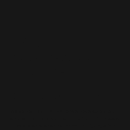
Präzision,
Fertigungstiefe und
Erfahrung
Was für uns spricht
Wir setzen nicht auf laute Werbeversprechen,
sondern auf
nachvollziehbare Qualität
. Unsere
Produkte entstehen mit
hoher Fertigungstiefe,