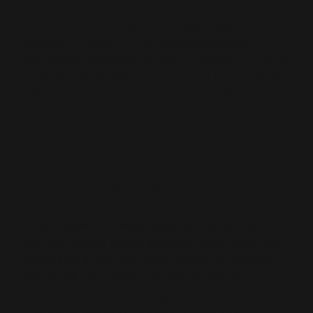
technischem Know-how und einem klaren
Anspruch an Präzision.
Für viele unserer
Kunden ist genau das entscheidend: nicht nur
ein gutes Produktbild,
sondern das Vertrauen in
eine Marke, die seit Jahrzehnten für saubere
Lösungen und verlässliche Ergebnisse steht.
Fertigung in
Bergrheinfeld
Erfahrungen mit einer Marke entstehen nicht
nur am Produkt selbst, sondern auch durch das
Vertrauen in die Herstellung dahinter. Deshalb
geben wir regelmäßig Einblicke in unsere
Produktion und Fertigung in Bergrheinfeld.
Hier sehen Sie, dass Qualität bei uns nicht