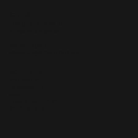
KONTAKT
+
49-(0)9721-9 48 10-0
info@recknagel.de
Bestellungen an:
bestellung@recknagel.de
RECHTLICHES
Impressum
Datenschutz
AGB
Cookie-Richtlinien
Barrierefreiheit