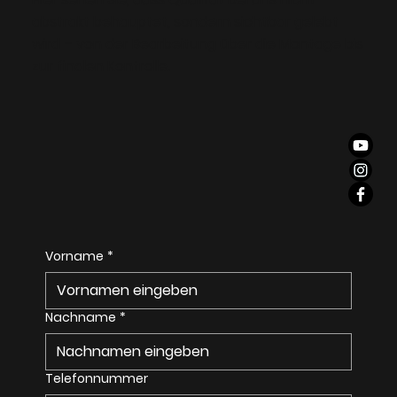
abstrakt behauptet, sondern sichtbar gelebt
wird – von der Bearbeitung über die Montage bis
zur finalen Kontrolle.
S
E
I
T
Vorname
*
Nachname
*
Telefonnummer