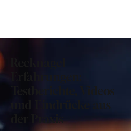
Recknagel
Erfahrungen:
Testberichte, Videos
und Eindrücke aus
der Praxis