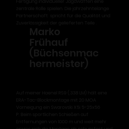
Fertigung individueller Jagdwaffen eine
zentrale Rolle spielen. Die jahrzehntelange
Partnerschaft spricht für die Qualität und
Zuverlässigkeit der gelieferten Teile .
Marko
Frühauf
(Büchsenmac
hermeister)
Auf meiner Haenel RS9 (.338 LM) hält eine
ERA-Tac-Blockmontage mit 20 MOA
Vorneigung ein Swarovski X5i 5-25x56
P. Beim sportlichen Schießen auf
Entfernungen von 1000 m und weit mehr
erwies sich die Montage als schussfest und